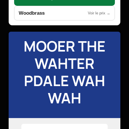
Woodbrass
Voir le prix →
MOOER THE
WAHTER
PDALE WAH
WAH