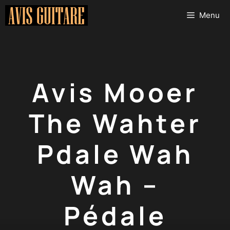
Aller
Menu
au
contenu
Avis Mooer
The Wahter
Pdale Wah
Wah –
Pédale