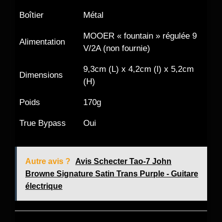
Boîtier
Métal
MOOER « fountain » régulée 9
Alimentation
V/2A (non fournie)
9,3cm (L) x 4,2cm (l) x 5,2cm
Dimensions
(H)
Poids
170g
True Bypass
Oui
Autre avis ?
Avis Schecter Tao-7 John
Browne Signature Satin Trans Purple - Guitare
électrique