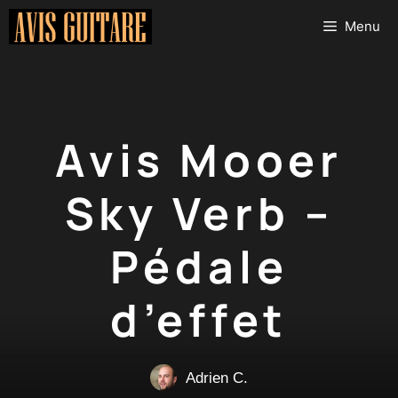
Aller
Menu
au
contenu
Avis Mooer
Sky Verb –
Pédale
d’effet
Adrien C.