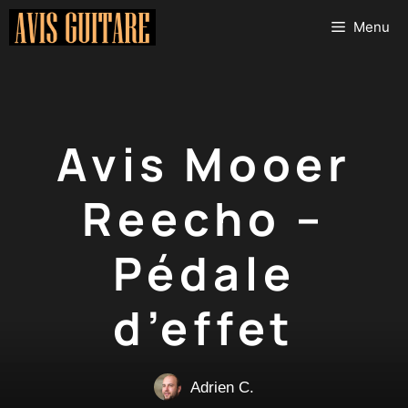
Aller
Menu
au
contenu
Avis Mooer
Reecho –
Pédale
d’effet
Adrien C.