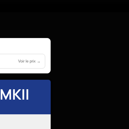
Voir le prix →
MKII