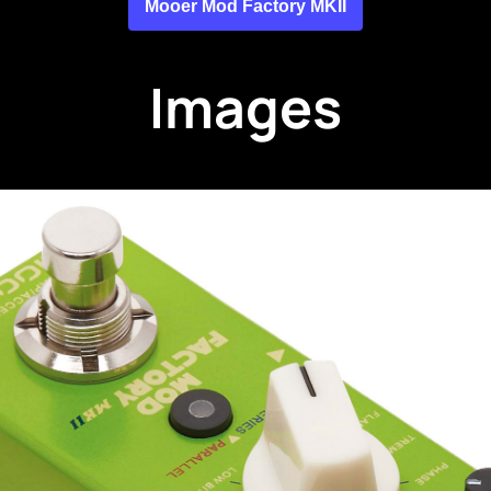
Mooer Mod Factory MKII
Images