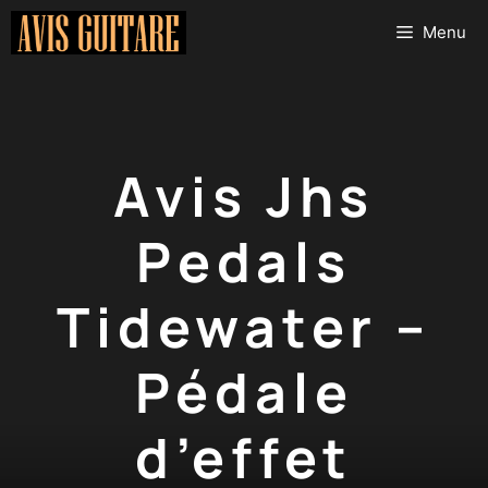
Aller
Menu
au
contenu
Avis Jhs
Pedals
Tidewater –
Pédale
d’effet