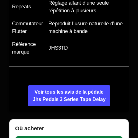
Réglage allant d’une seule
Repeats
répétition à plusieurs
Commutateur
Reproduit l’usure naturelle d’une
Flutter
machine à bande
Référence
JHS3TD
marque
Voir tous les avis de la pédale
Jhs Pedals 3 Series Tape Delay
Où acheter