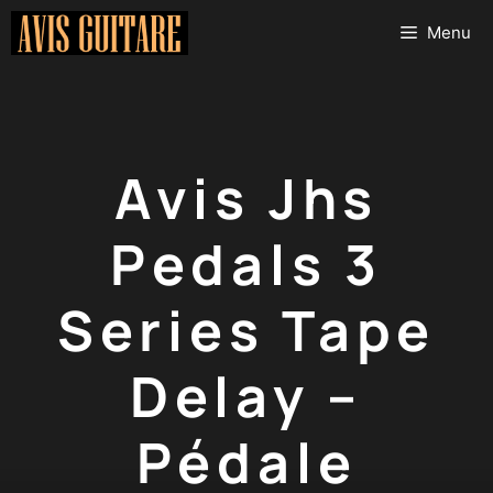
Aller
Menu
au
contenu
Avis Jhs
Pedals 3
Series Tape
Delay –
Pédale