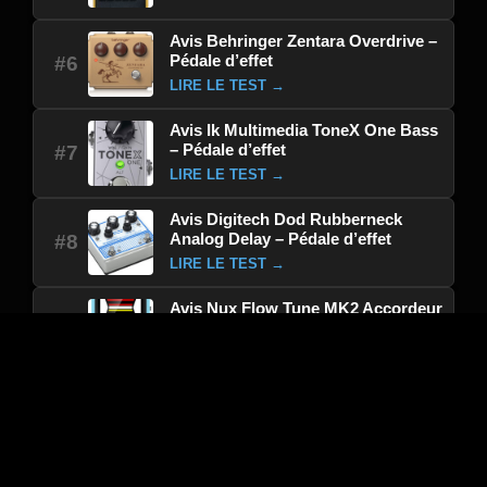
Avis Behringer Zentara Overdrive –
Pédale d’effet
#6
LIRE LE TEST →
Avis Ik Multimedia ToneX One Bass
– Pédale d’effet
#7
LIRE LE TEST →
Avis Digitech Dod Rubberneck
Analog Delay – Pédale d’effet
#8
LIRE LE TEST →
Avis Nux Flow Tune MK2 Accordeur
Bleu – Pédale d’effet
#9
LIRE LE TEST →
Avis EKO Baio Basse Electrique
Multieffet Sur Batterie – Pédale
#10
d’effet
LIRE LE TEST →