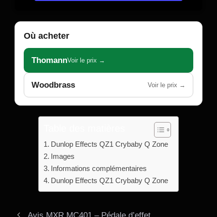
Où acheter
Thomann
Voir le prix →
Woodbrass
Voir le prix →
Table des matières
Dunlop Effects QZ1 Crybaby Q Zone
Images
Informations complémentaires
Dunlop Effects QZ1 Crybaby Q Zone
Avis MXR MC401 – Pédale d’effet