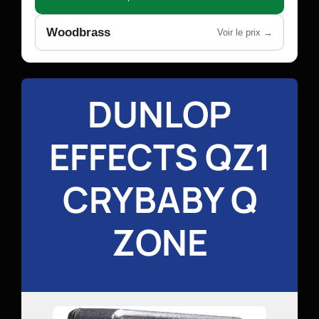
Woodbrass
Voir le prix →
DUNLOP
EFFECTS QZ1
CRYBABY Q
ZONE