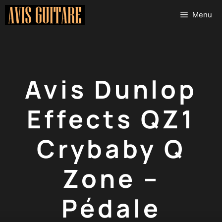
Aller
Menu
au
contenu
Avis Dunlop
Effects QZ1
Crybaby Q
Zone –
Pédale