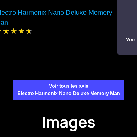
lectro Harmonix Nano Deluxe Memory
an
Voir 
Voir tous les avis
Electro Harmonix Nano Deluxe Memory Man
Images