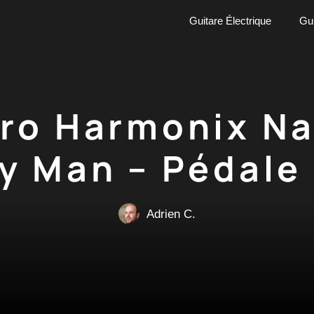
Guitare Électrique
Gui
tro Harmonix N
 Man – Pédale 
Adrien C.