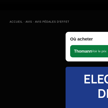
ACCUEIL
-
AVIS
-
AVIS PÉDALES D'EFFET
Où acheter
Thomann
Voir le prix
ELE
D