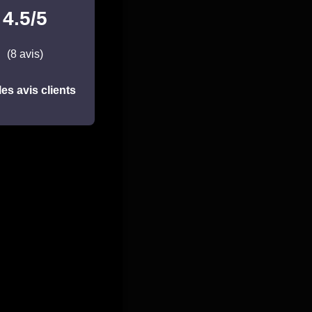
4.5/5
(8 avis)
les avis clients