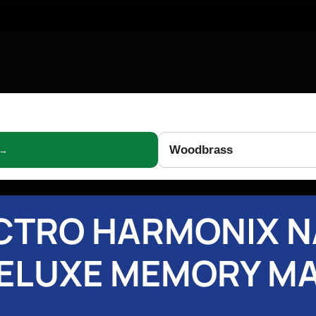
Woodbrass
 →
CTRO HARMONIX 
ELUXE MEMORY M