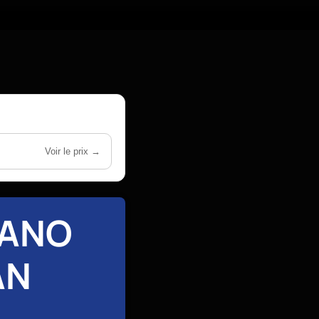
Voir le prix →
NANO
AN