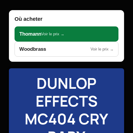
Où acheter
Thomann
Voir le prix →
Woodbrass
Voir le prix →
DUNLOP
EFFECTS
MC404 CRY