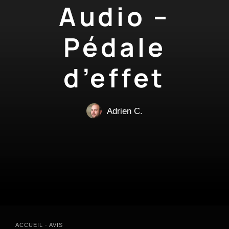
Audio –
Pédale
d’effet
Adrien C.
ACCUEIL
-
AVIS