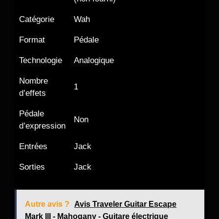
Catégorie
Wah
Format
Pédale
Technologie
Analogique
Nombre
1
d’effets
Pédale
Non
d’expression
Entrées
Jack
Sorties
Jack
Autre avis ?
Avis Traveler Guitar Escape
Mark III - Mahogany - Guitare électrique