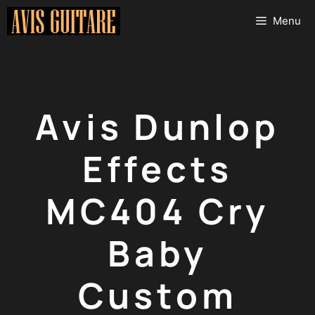
Aller
Menu
au
contenu
Avis Dunlop
Effects
MC404 Cry
Baby
Custom