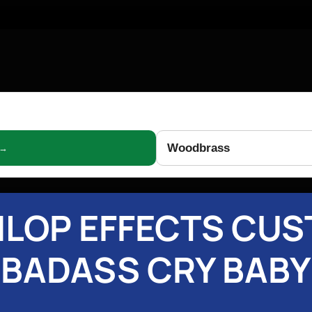
Woodbrass
 →
LOP EFFECTS CU
BADASS CRY BABY