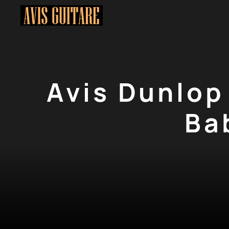
Aller
au
contenu
Avis Dunlop
Ba