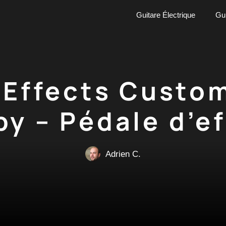
Guitare Électrique
Gui
 Effects Custo
by – Pédale d’ef
Adrien C.