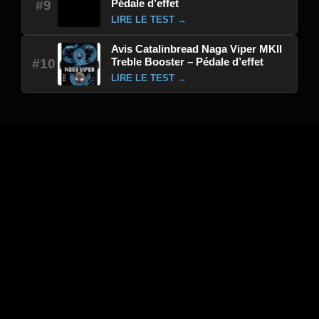
Pédale d’effet
#9
LIRE LE TEST →
Avis Catalinbread Naga Viper MKII
Treble Booster – Pédale d’effet
#10
LIRE LE TEST →
Sélection du moment : Avis
Avis Mooer Groove Loop X2 – Pédale d’effet
Avis Citadel Electronics Vector Fuzz – Pédale
d’effet
Avis Sire Larry Carlton T7 Lh Fm Nt Sc Mn –
Guitare électrique