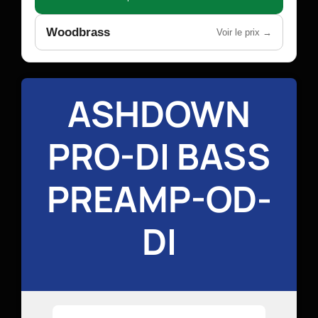
Woodbrass
Voir le prix →
ASHDOWN
PRO-DI BASS
PREAMP-OD-
DI