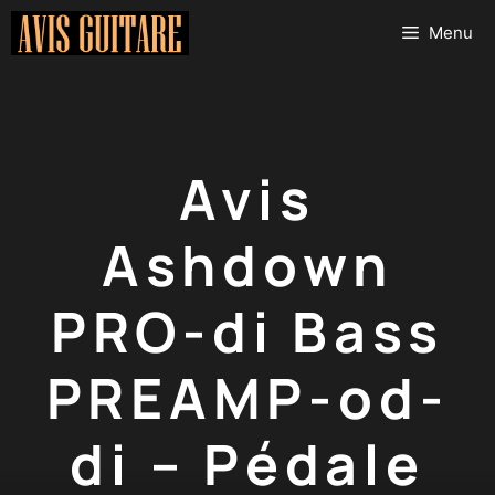
Aller
Menu
au
contenu
Avis
Ashdown
PRO-di Bass
PREAMP-od-
di – Pédale