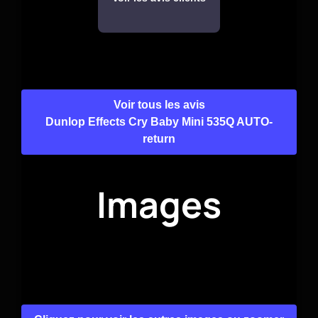
Voir tous les avis
Dunlop Effects Cry Baby Mini 535Q AUTO-
return
Images