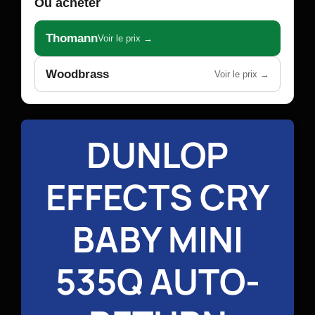
Où acheter
Thomann
Voir le prix →
Woodbrass
Voir le prix →
DUNLOP
EFFECTS CRY
BABY MINI
535Q AUTO-