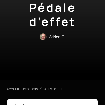
Pédale
d’effet
Adrien C.
ACCUEIL
-
AVIS
-
AVIS PÉDALES D'EFFET