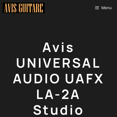
Aller
Menu
au
contenu
Avis
UNIVERSAL
AUDIO UAFX
LA-2A
Studio