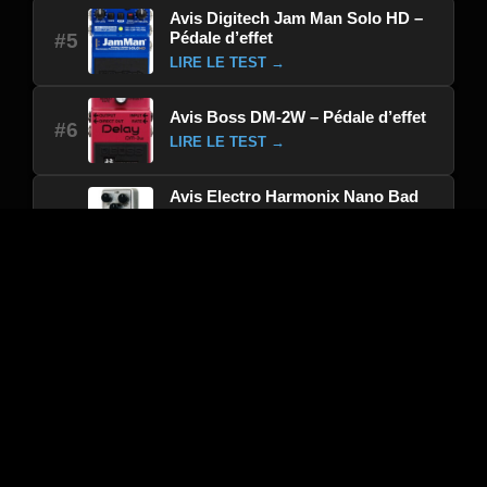
Avis Digitech Jam Man Solo HD –
Pédale d’effet
#5
LIRE LE TEST →
Avis Boss DM-2W – Pédale d’effet
#6
LIRE LE TEST →
Avis Electro Harmonix Nano Bad
Stone – Pédale d’effet
#7
LIRE LE TEST →
Avis Crazy Tube Circuits HI
POWER Overdrive – Pédale d’effet
#8
LIRE LE TEST →
Avis Empress Effects Phaser –
Pédale d’effet
#9
LIRE LE TEST →
Avis Fender Pack Tone Master Pro
+ FR-12 + XLR 6M – Pédale d’effet
#10