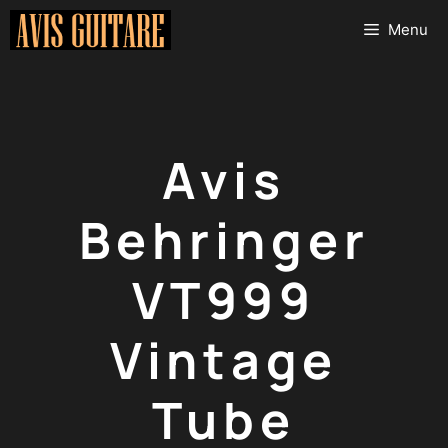
Aller
Menu
au
contenu
Avis
Behringer
VT999
Vintage
Tube