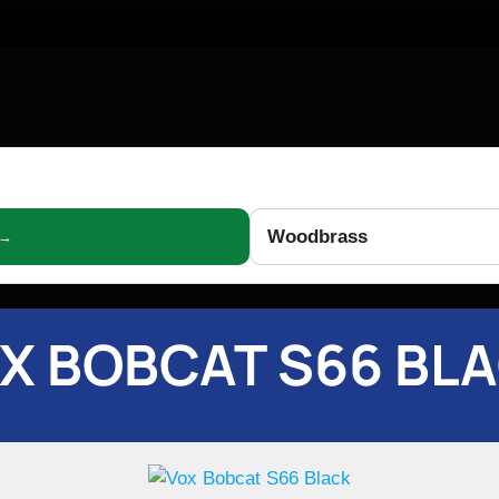
Woodbrass
 →
X BOBCAT S66 BL