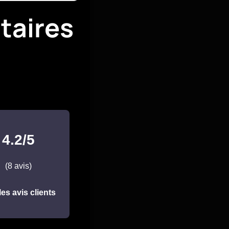
taires
4.2/5
(8 avis)
les avis clients