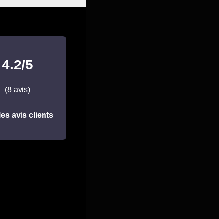
4.2/5
(8 avis)
les avis clients