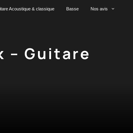
tare Acoustique & classique
Basse
Nos avis
k – Guitare