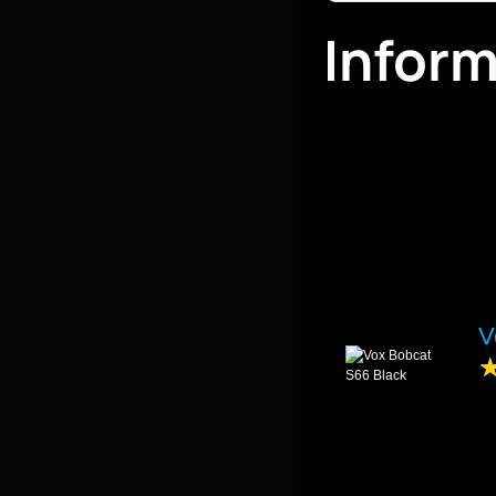
Infor
V