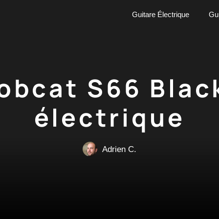
Guitare Électrique
Gui
obcat S66 Blac
électrique
Adrien C.