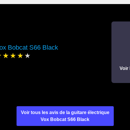
ox Bobcat S66 Black
Voir 
Voir tous les avis de la guitare électrique
Vox Bobcat S66 Black