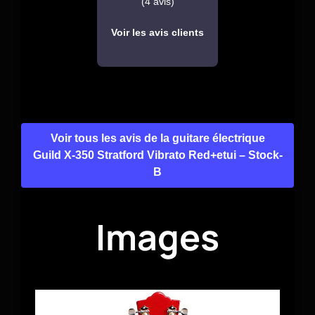
(4 avis)
Voir les avis clients
Voir tous les avis de la guitare électrique
Guild X-350 Stratford Vibrato Red+etui – Stock-
B
Images