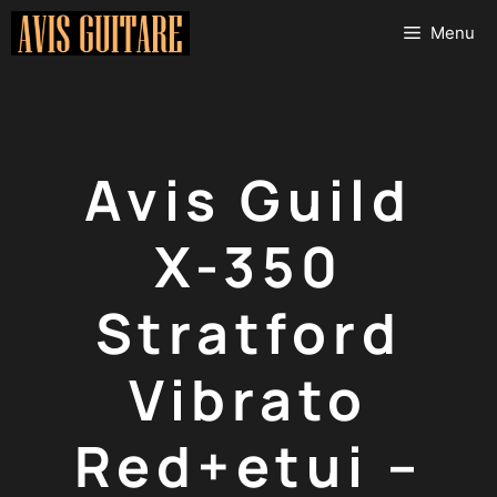
Aller
Menu
au
contenu
Avis Guild
X-350
Stratford
Vibrato
Red+etui –