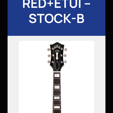
RED+ETUI –
STOCK-B