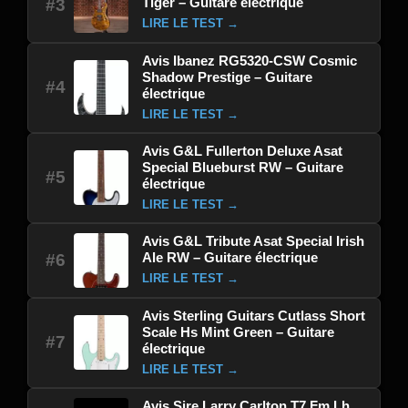
Tiger – Guitare électrique
#3
LIRE LE TEST →
Avis Ibanez RG5320-CSW Cosmic
Shadow Prestige – Guitare
#4
électrique
LIRE LE TEST →
Avis G&L Fullerton Deluxe Asat
Special Blueburst RW – Guitare
#5
électrique
LIRE LE TEST →
Avis G&L Tribute Asat Special Irish
Ale RW – Guitare électrique
#6
LIRE LE TEST →
Avis Sterling Guitars Cutlass Short
Scale Hs Mint Green – Guitare
#7
électrique
LIRE LE TEST →
Avis Sire Larry Carlton T7 Fm Lh