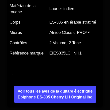
Matériau de la
Laurier indien
touche
Corps
ES-335 en érable stratifié
Micros
Alnico Classic PRO™
Contrôles
2 Volume, 2 Tone
Référence marque
EIES335LCHNH1
.
Voir tous les avis de la guitare électrique
Epiphone ES-335 Cherry LH Original Ibg