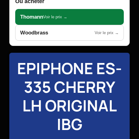
Où acheter
Thomann
Voir le prix →
Woodbrass
Voir le prix →
EPIPHONE ES-
335 CHERRY
LH ORIGINAL
IBG