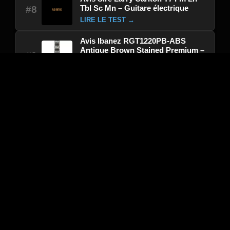
Tbl Sc Mn – Guitare électrique
#8
LIRE LE TEST →
Avis Ibanez RGT1220PB-ABS
Antique Brown Stained Premium –
#9
Guitare électrique
LIRE LE TEST →
Avis Schecter Pt Nick Johnston
Signature Atomic Snow – Guitare
#10
électrique
LIRE LE TEST →
Sélection du moment : Avis
Avis Dunlop Effects Pedale D’effet Justin
Chancellor Cry Baby – Pédale d’effet