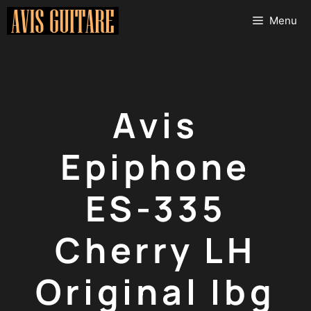
Aller
Menu
au
contenu
Avis
Epiphone
ES-335
Cherry LH
Original Ibg