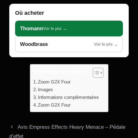
Où acheter
Thomann
Voir le prix →
Woodbrass
Voir le prix →
Table des matières
Zoom G2X Four
Images
Informations complémentaires
Zoom G2X Four
Avis Empress Effects Heavy Menace – Pédale
d’effet