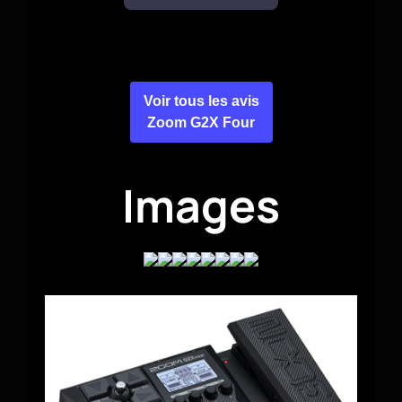
Voir tous les avis
Zoom G2X Four
Images