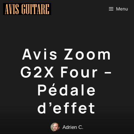
Aller
Menu
au
contenu
Avis Zoom
G2X Four –
Pédale
d’effet
Adrien C.