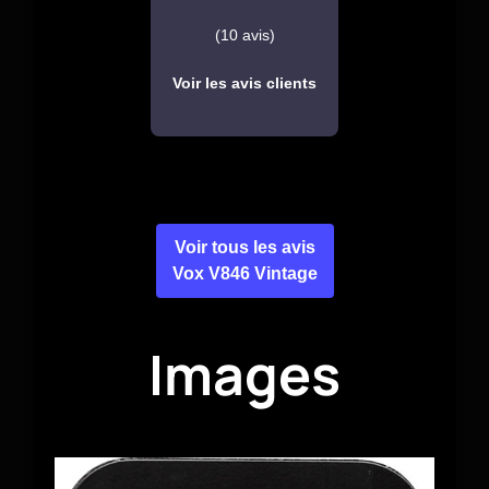
(10 avis)
Voir les avis clients
Voir tous les avis
Vox V846 Vintage
Images