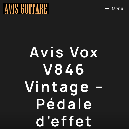
Aller
Menu
au
contenu
Avis Vox
V846
Vintage –
Pédale
d’effet