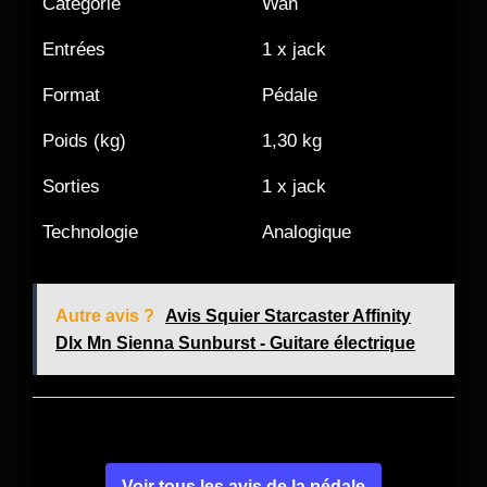
Catégorie
Wah
Entrées
1 x jack
Format
Pédale
Poids (kg)
1,30 kg
Sorties
1 x jack
Technologie
Analogique
Autre avis ?
Avis Squier Starcaster Affinity
Dlx Mn Sienna Sunburst - Guitare électrique
Voir tous les avis de la pédale