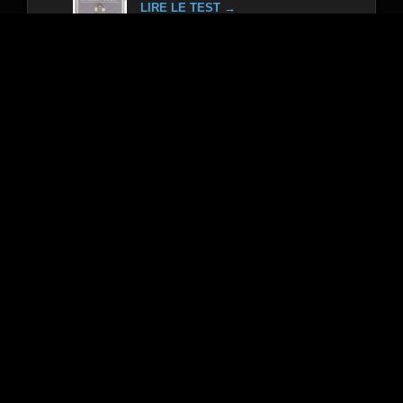
LIRE LE TEST →
Avis Allpedal Love Machine –
Pédale d’effet
#10
LIRE LE TEST →
Sélection du moment : Avis
Avis Boss Casque Waza Air Bass – Combo
guitare électrique
Avis Proco Pedale Distorsion Turborat –
Pédale d’effet
Avis Line 6 Helix LT – Pédale d’effet