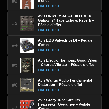
d’effet
#2
LIRE LE TEST →
Avis UNIVERSAL AUDIO UAFX
Galaxy ’74 Tape Echo & Reverb –
#3
Pédale d’effet
LIRE LE TEST →
Avis EBS Valvedrive DI – Pédale
d’effet
#4
LIRE LE TEST →
Avis Electro Harmonix Good Vibes
– Chorus Vibrato – Pédale d’effet
#5
LIRE LE TEST →
Avis Walrus Audio Fundamental
Distortion – Pédale d’effet
#6
LIRE LE TEST →
Avis Crazy Tube Circuits
Heatseeker Overdrive – Pédale
#7
d’effet