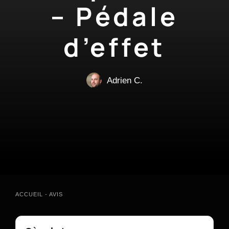
– Pédale
d’effet
Adrien C.
ACCUEIL
-
AVIS