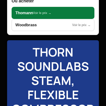
Où acheter
Thomann
Voir le prix →
Woodbrass
Voir le prix →
THORN
SOUNDLABS
STEAM,
FLEXIBLE