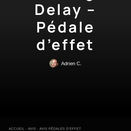
Delay –
Pédale
d’effet
Adrien C.
ACCUEIL
-
AVIS
-
AVIS PÉDALES D'EFFET