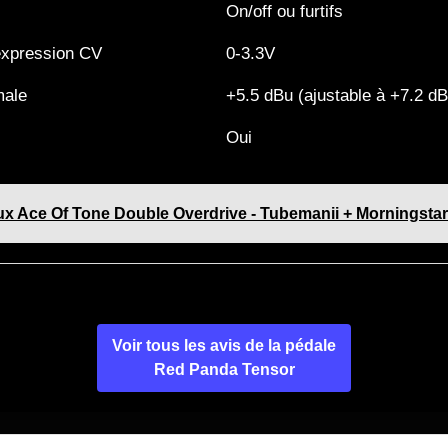
On/off ou furtifs
expression CV
0-3.3V
male
+5.5 dBu (ajustable à +7.2 dB
Oui
ux Ace Of Tone Double Overdrive - Tubemanii + Morningstar 
Voir tous les avis de la pédale
Red Panda Tensor