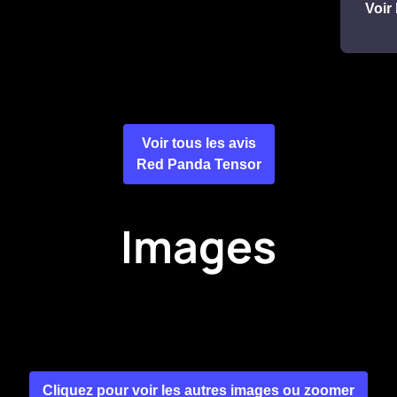
Voir 
Voir tous les avis
Red Panda Tensor
Images
Cliquez pour voir les autres images ou zoomer