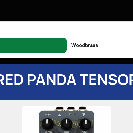
Woodbrass
 →
RED PANDA TENSO