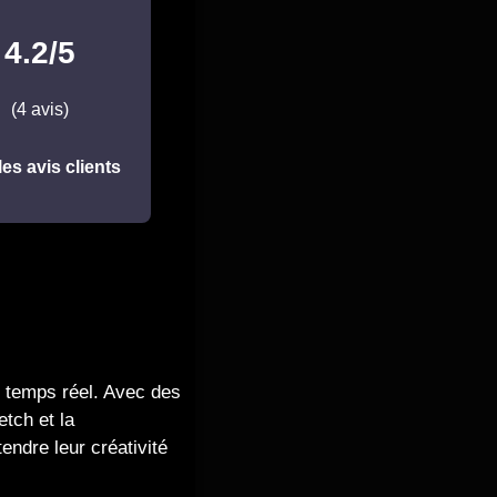
4.2/5
(4 avis)
les avis clients
n temps réel. Avec des
etch et la
endre leur créativité