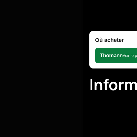
Où acheter
Thomann
Voir le 
Infor