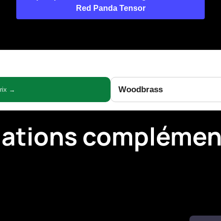
Red Panda Tensor
Woodbrass
prix →
mations complémen