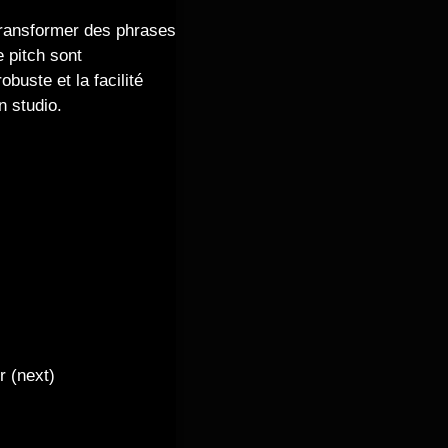
 transformer des phrases
 pitch sont
buste et la facilité
n studio.
r (next)