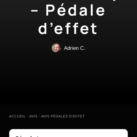
– Pédale
d’effet
Adrien C.
ACCUEIL
-
AVIS
-
AVIS PÉDALES D'EFFET