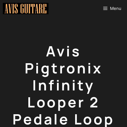
Aller
Menu
au
contenu
Avis
Pigtronix
Infinity
Looper 2
Pedale Loop