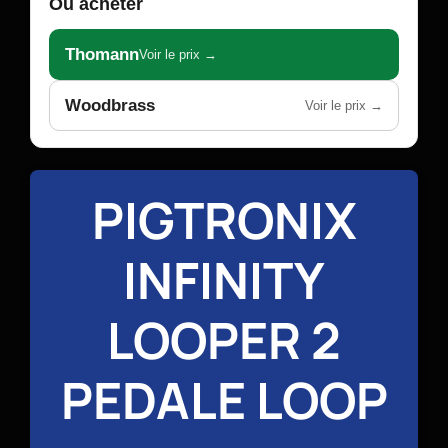
Où acheter
Thomann
Voir le prix →
Woodbrass
Voir le prix →
PIGTRONIX
INFINITY
LOOPER 2
PEDALE LOOP