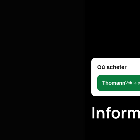
Où acheter
Thomann
Voir le 
Infor