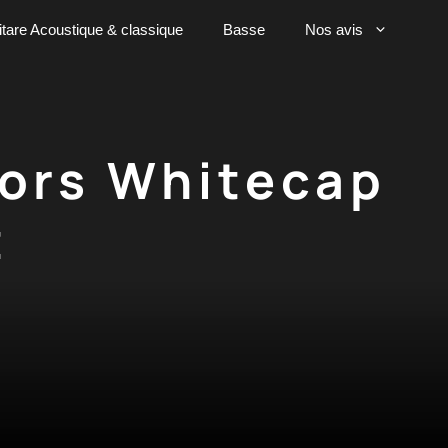
tare Acoustique & classique
Basse
Nos avis
vors Whitecap
t