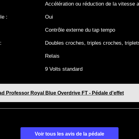
Accélération ou réduction de la vitesse 
le :
Oui
Contrôle externe du tap tempo
:
Doubles croches, triples croches, triplet
Relais
9 Volts standard
d Professor Royal Blue Overdrive FT - Pédale d'effet
Voir tous les avis de la pédale