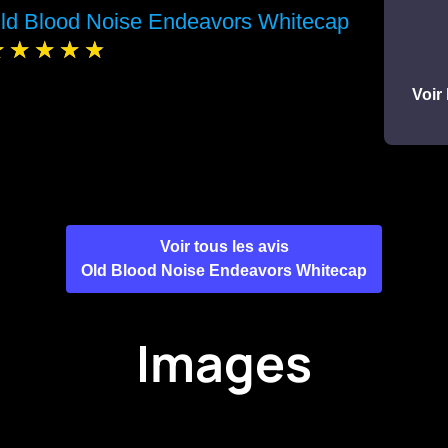
ld Blood Noise Endeavors Whitecap
Voir 
Voir tous les avis
Old Blood Noise Endeavors Whitecap
Images