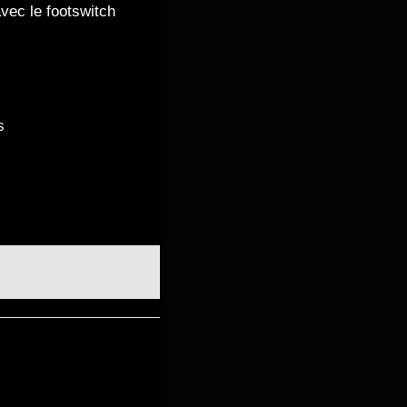
avec le footswitch
s