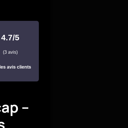
4.7/5
(3 avis)
les avis clients
ap –
s