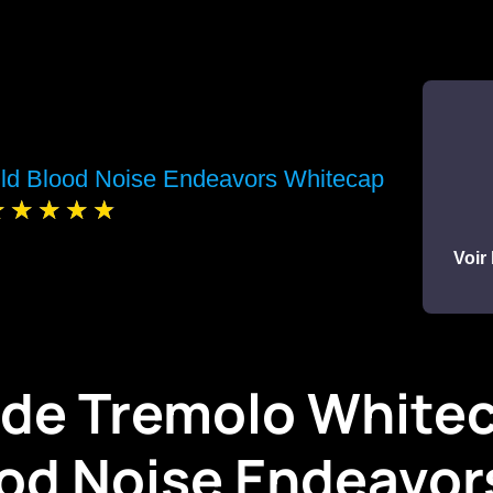
ld Blood Noise Endeavors Whitecap
Voir 
 de Tremolo Whitec
ood Noise Endeavor