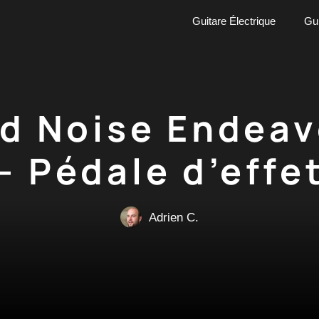
Guitare Électrique
Gui
od Noise Endea
– Pédale d’effe
Adrien C.