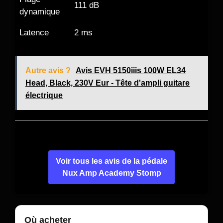
111 dB
dynamique
Latence
2 ms
Autre avis ?
Avis EVH 5150iiis 100W EL34
Head, Black, 230V Eur - Tête d'ampli guitare
électrique
Voir tous les avis de la pédale
Nux Amp Academy Stomp
Où acheter