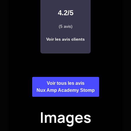
4.2/5
(5 avis)
Voir les avis clients
Voir tous les avis
Nux Amp Academy Stomp
Images