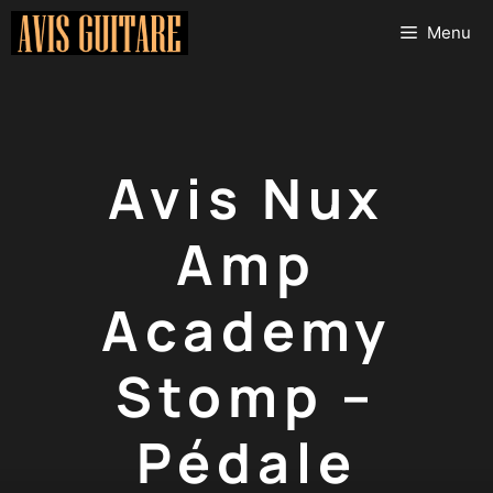
Aller
Menu
au
contenu
Avis Nux
Amp
Academy
Stomp –
Pédale