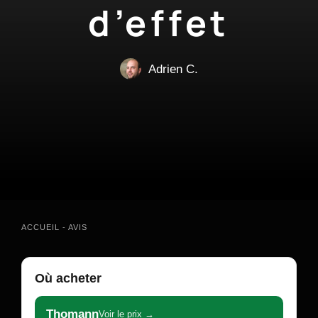
d’effet
Adrien C.
ACCUEIL
-
AVIS
Où acheter
Thomann
Voir le prix →