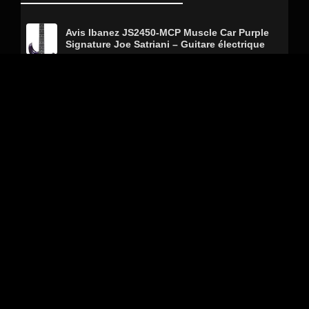
Avis Ibanez JS2450-MCP Muscle Car Purple
Signature Joe Satriani – Guitare électrique
Avis LTD Guitars Ec257 Noir Satiné – Guitare
électrique
Avis Behringer Hellbabe HB01 – Pédale d’effet
Avis MXR Vintage 1974 Phase 90 – Pédale
d’effet
Avis Gibson Usa Les Paul Standard 50S
Faded Vintage Honey Burst – Guitare
électrique