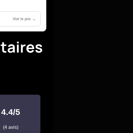
Voir le prix →
taires
4.4/5
(4 avis)