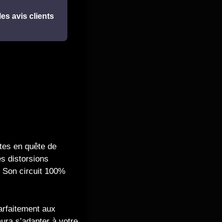
les avis clients
tes en quête de
es distorsions
. Son circuit 100%
arfaitement aux
ura s’adapter à votre