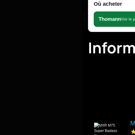
Où acheter
Thomann
Voir le 
Infor
M