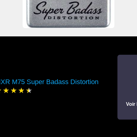
XR M75 Super Badass Distortion
Voir 