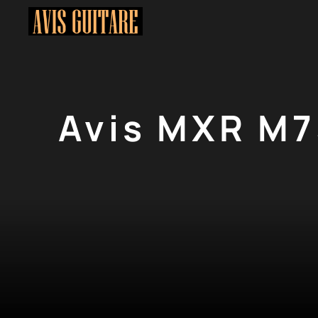
Aller
au
contenu
Avis MXR M7