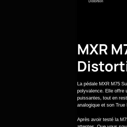
MXR M7
Distort
La pédale MXR M75 Super
polyvalence. Elle offre
puissantes, tout en res
analogique et son True 
Après avoir testé la M7
attentes. Que vous soy