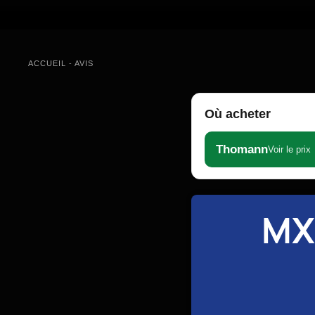
ACCUEIL
-
AVIS
Où acheter
Thomann
Voir le prix
MX