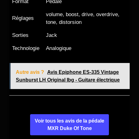
Format
Pédale
volume, boost, drive, overdrive,
Réglages
tone, distorsion
Sorties
Jack
Technologie
Analogique
Autre avis ?
Avis Epiphone ES-335 Vintage
Sunburst LH Original Ibg - Guitare électrique
Voir tous les avis de la pédale
MXR Duke Of Tone