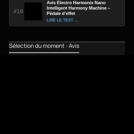
Avis Electro Harmonix Nano
Intelligent Harmony Machine –
#10
Pédale d’effet
LIRE LE TEST →
Sélection du moment : Avis
Avis Mooer SD30i 30W 2X4″ Blanc – Combo
guitare électrique
Avis Walrus Audio Mako R1 MKII – Pédale
d’effet
Avis Red Panda Particle 2 Delay – Pédale
d’effet