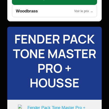
Woodbrass
Voir le prix →
FENDER PACK
TONE MASTER
PRO +
HOUSSE