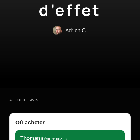
d’effet
Adrien C.
ACCUEIL
-
AVIS
Où acheter
Thomann
Voir le prix →