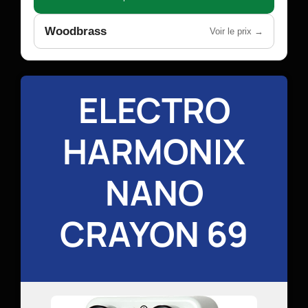
Woodbrass
Voir le prix →
ELECTRO
HARMONIX
NANO
CRAYON 69