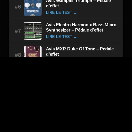
Avis Wampler Triumph – Pédale
d’effet
#6
LIRE LE TEST →
Avis Electro Harmonix Bass Micro
Synthesizer – Pédale d’effet
#7
LIRE LE TEST →
Avis MXR Duke Of Tone – Pédale
d’effet
#8
LIRE LE TEST →
Avis Electro Harmonix Nano Mod 11
– Pédale d’effet
#9
LIRE LE TEST →
Avis Catalinbread SABBRA
CADABRA 10th ANNIVERSARY –
#10
Pédale d’effet
LIRE LE TEST →