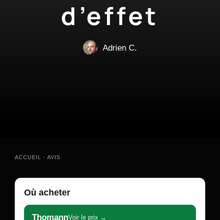
d’effet
Adrien C.
ACCUEIL
-
AVIS
Où acheter
Thomann
Voir le prix →