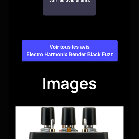
Voir les avis clients
Voir tous les avis
Electro Harmonix Bender Black Fuzz
Images