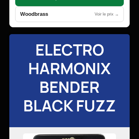
Woodbrass
Voir le prix →
ELECTRO
HARMONIX
BENDER
BLACK FUZZ