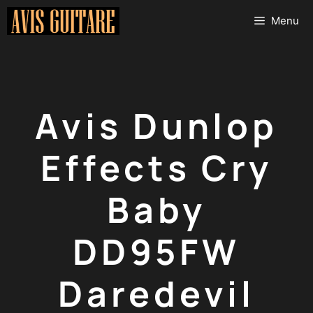
Aller
Menu
au
contenu
Avis Dunlop
Effects Cry
Baby
DD95FW
Daredevil