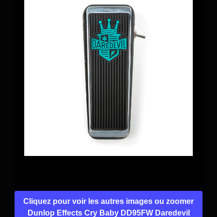
Cliquez pour voir les autres images ou zoomer
Dunlop Effects Cry Baby DD95FW Daredevil