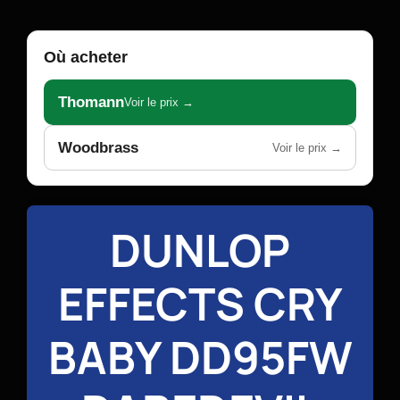
Où acheter
Thomann
Voir le prix →
Woodbrass
Voir le prix →
DUNLOP
EFFECTS CRY
BABY DD95FW