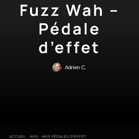
Fuzz Wah –
Pédale
d’effet
Adrien C.
ACCUEIL
-
AVIS
-
AVIS PÉDALES D'EFFET