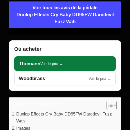
Voir tous les avis de la pédale
Dunlop Effects Cry Baby DD95FW Daredevil
Fuzz Wah
Où acheter
Thomann
Voir le prix →
Woodbrass
Voir le prix →
Table des matières
Dunlop Effects Cry Baby DD95FW Daredevil Fuzz
Wah
Images