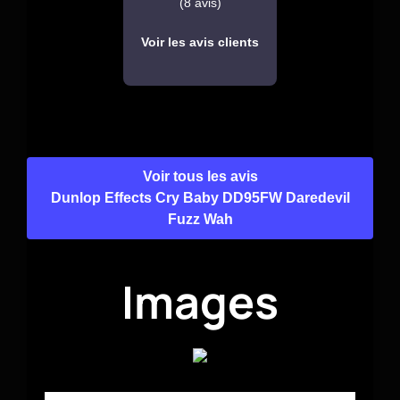
(8 avis)
Voir les avis clients
Voir tous les avis
Dunlop Effects Cry Baby DD95FW Daredevil
Fuzz Wah
Images