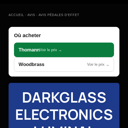
ACCUEIL
-
AVIS
-
AVIS PÉDALES D'EFFET
Où acheter
Thomann
Voir le prix →
Woodbrass
Voir le prix →
DARKGLASS
ELECTRONICS