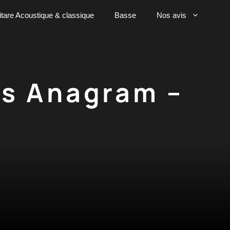
tare Acoustique & classique
Basse
Nos avis
cs Anagram –