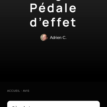
Pédale
d’effet
Adrien C.
ACCUEIL
-
AVIS