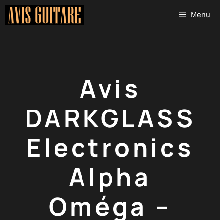
Aller
Menu
au
contenu
Avis
DARKGLASS
Electronics
Alpha
Oméga –