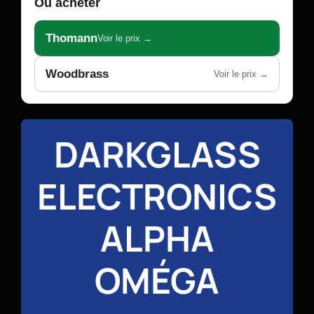
Où acheter
Thomann
Voir le prix →
Woodbrass
Voir le prix →
DARKGLASS
ELECTRONICS
ALPHA
OMÉGA