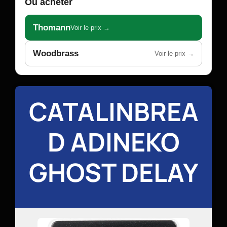
Où acheter
Thomann
Voir le prix →
Woodbrass
Voir le prix →
CATALINBREA
D ADINEKO
GHOST DELAY