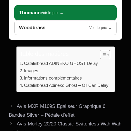
Thomann
Voir le prix →
Woodbrass
Voir le prix →
Table des matières
Catalinbread ADINEKO GHOST Delay
Images
Informations complémentaires
Catalinbread Adineko Ghost – Oil Can Delay
Avis MXR M109S Egaliseur Graphique 6
Bandes Silver – Pédale d’effet
Avis Morley 20/20 Classic Switchless Wah Wah