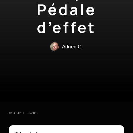
Pédale
d’effet
Adrien C.
ACCUEIL
-
AVIS