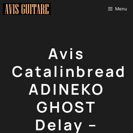
Aller
Menu
au
contenu
Avis
Catalinbread
ADINEKO
GHOST
Delay –