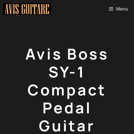
Aller
Menu
au
contenu
Avis Boss
SY-1
Compact
Pedal
Guitar