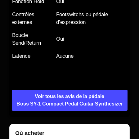
Fonction Hold
Oui
Contrôles
Footswitchs ou pédale
externes
d’expression
Boucle
Oui
Send/Return
Latence
Aucune
Voir tous les avis de la pédale
Boss SY-1 Compact Pedal Guitar Synthesizer
Où acheter