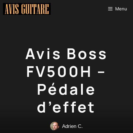
Aller
Menu
au
contenu
Avis Boss
FV500H –
Pédale
d’effet
Adrien C.