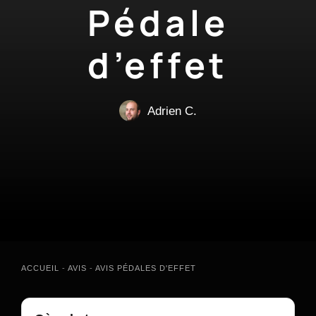
Pédale
d’effet
Adrien C.
ACCUEIL
-
AVIS
-
AVIS PÉDALES D'EFFET