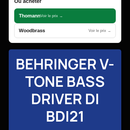
Où acheter
Thomann
Voir le prix →
Woodbrass
Voir le prix →
BEHRINGER V-
TONE BASS
DRIVER DI
BDI21