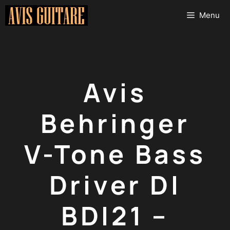
Aller
Menu
au
contenu
Avis
Behringer
V-Tone Bass
Driver DI
BDI21 –