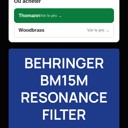
Où acheter
Thomann
Voir le prix →
Woodbrass
Voir le prix →
BEHRINGER
BM15M
RESONANCE
FILTER