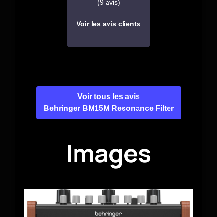
(9 avis)
Voir les avis clients
Voir tous les avis
Behringer BM15M Resonance Filter
Images