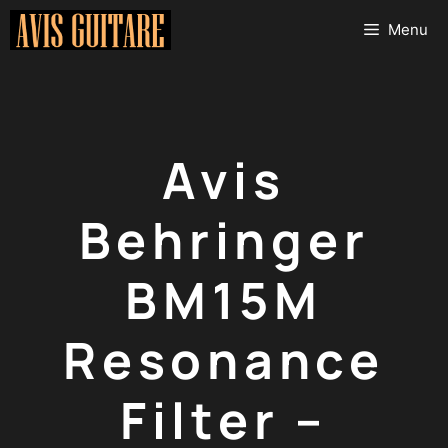
Aller
Menu
au
contenu
Avis
Behringer
BM15M
Resonance
Filter –