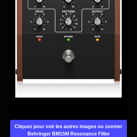
Cliquez pour voir les autres images ou zoomer
Behringer BM15M Resonance Filter