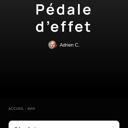
Pédale
d’effet
Adrien C.
ACCUEIL
-
AVIS